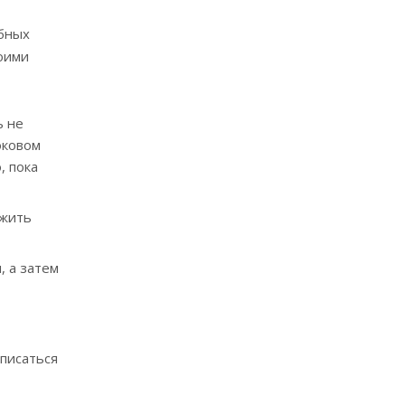
обных
оими
ь не
оковом
, пока
ожить
, а затем
аписаться