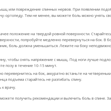
 мышц или повреждение спинных нервов. При появлении под
у-ортопеду. Тем не менее, вы можете боль можно унять св
ачее положение на твердой ровной поверхности. Старайтес
верхности, попробуйте медленно перевернуться на бок. В б
чник, боль должна уменьшиться. Лежите на боку неподвижно
ину, чтобы снять напряжение с мышц. Под ноги лучше подл
те позу в течение 10-15 минут.
о перевернитесь на бок, аккуратно встаньте на четвереньки
нца подъема старайтесь не разгибать спину.
 к врачу.
вы можете получить рекомендации и вылечить боль в спине. З