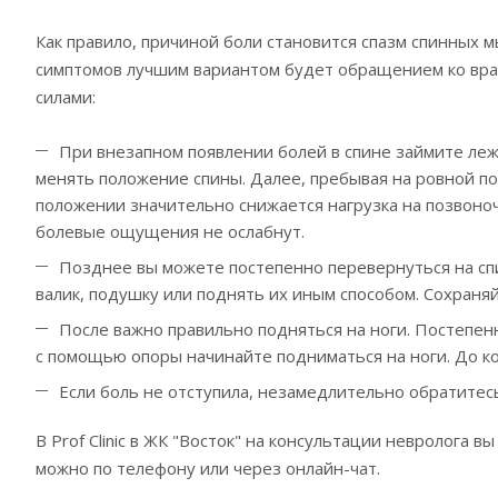
Как правило, причиной боли становится спазм спинных
симптомов лучшим вариантом будет обращением ко врач
силами:
При внезапном появлении болей в спине займите леж
менять положение спины. Далее, пребывая на ровной по
положении значительно снижается нагрузка на позвоно
болевые ощущения не ослабнут.
Позднее вы можете постепенно перевернуться на сп
валик, подушку или поднять их иным способом. Сохраняй
После важно правильно подняться на ноги. Постепенн
с помощью опоры начинайте подниматься на ноги. До ко
Если боль не отступила, незамедлительно обратитесь
В Prof Clinic в ЖК "Восток" на консультации невролога 
можно по телефону или через онлайн-чат.