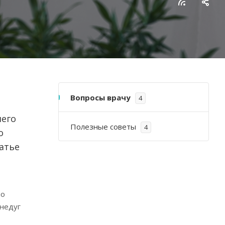
Вопросы врачу
4
шего
Полезные советы
4
о
атье
но
 недуг