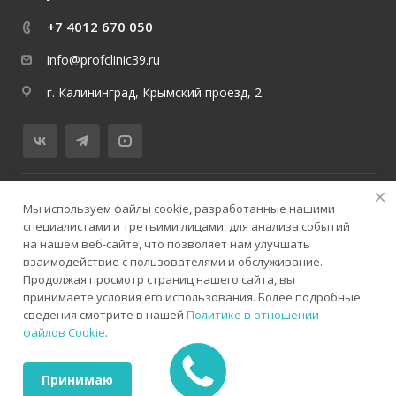
+7 4012 670 050
info@profclinic39.ru
г. Калининград, Крымский проезд, 2
© 2026 медицинский центр ProfClinicMed
Мы используем файлы cookie, разработанные нашими
специалистами и третьими лицами, для анализа событий
Политика конфиденциальности
Версия для слабовидящих
на нашем веб-сайте, что позволяет нам улучшать
Карта сайта
взаимодействие с пользователями и обслуживание.
Продолжая просмотр страниц нашего сайта, вы
принимаете условия его использования. Более подробные
сведения смотрите в нашей
Политике в отношении
файлов Cookie
.
ИМЕЮТСЯ ПРОТИВОПОКАЗАНИЯ. НЕОБХОДИМА
КОНСУЛЬТАЦИЯ СПЕЦИАЛИСТА
Принимаю