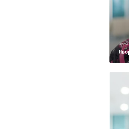
Врач
Яво