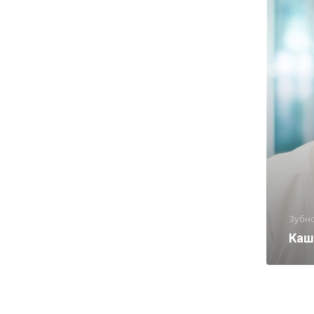
Зубн
Каш