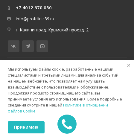
+7 4012 670 050
info@profclinic39.ru
г. Калининград, Крымский проезд, 2
© 2026 медицинский центр ProfClinicMed
Мы используем файлы cookie, разработанные нашими
специалистами и третьими лицами, для анализа событий
Политика конфиденциальности
Версия для слабовидящих
на нашем веб-сайте, что позволяет нам улучшать
Карта сайта
взаимодействие с пользователями и обслуживание.
Продолжая просмотр страниц нашего сайта, вы
принимаете условия его использования. Более подробные
сведения смотрите в нашей
Политике в отношении
файлов Cookie
.
ИМЕЮТСЯ ПРОТИВОПОКАЗАНИЯ. НЕОБХОДИМА
КОНСУЛЬТАЦИЯ СПЕЦИАЛИСТА
Принимаю