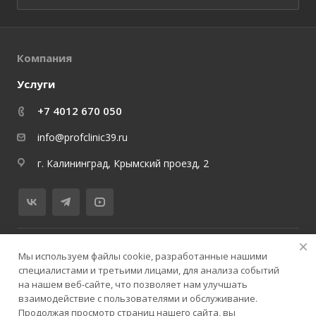
Компания
Услуги
+7 4012 670 050
info@profclinic39.ru
г. Калининград, Крымский проезд, 2
© 2026 медицинский центр ProfClinicMed
Мы используем файлы cookie, разработанные нашими
специалистами и третьими лицами, для анализа событий
Политика конфиденциальности
Версия для слабовидящих
на нашем веб-сайте, что позволяет нам улучшать
Карта сайта
взаимодействие с пользователями и обслуживание.
Продолжая просмотр страниц нашего сайта, вы