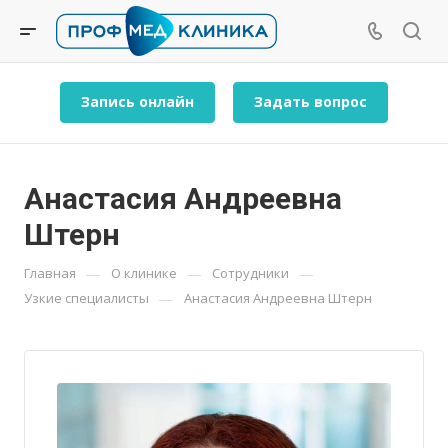
Запись онлайн
Задать вопрос
Анастасия Андреевна
Штерн
—
—
—
Главная
О клинике
Сотрудники
—
Узкие специалисты
Анастасия Андреевна Штерн