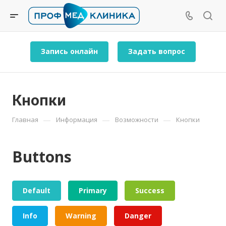
Запись онлайн
Задать вопрос
Кнопки
—
—
—
Главная
Информация
Возможности
Кнопки
Buttons
Default
Primary
Success
Info
Warning
Danger