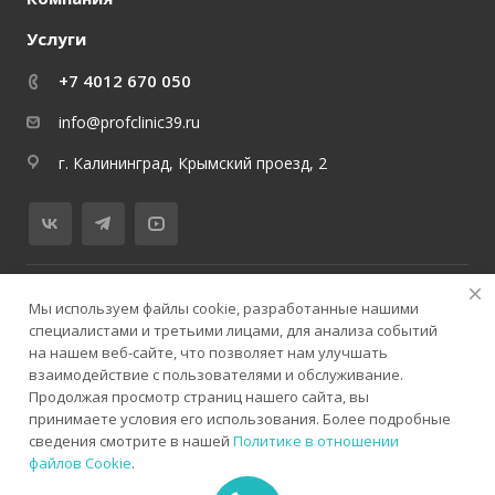
Услуги
+7 4012 670 050
info@profclinic39.ru
г. Калининград, Крымский проезд, 2
© 2026 медицинский центр ProfClinicMed
Мы используем файлы cookie, разработанные нашими
специалистами и третьими лицами, для анализа событий
Политика конфиденциальности
Версия для слабовидящих
на нашем веб-сайте, что позволяет нам улучшать
Карта сайта
взаимодействие с пользователями и обслуживание.
Продолжая просмотр страниц нашего сайта, вы
принимаете условия его использования. Более подробные
сведения смотрите в нашей
Политике в отношении
файлов Cookie
.
ИМЕЮТСЯ ПРОТИВОПОКАЗАНИЯ. НЕОБХОДИМА
КОНСУЛЬТАЦИЯ СПЕЦИАЛИСТА